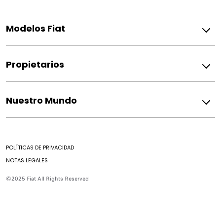
Modelos Fiat
Gasolina
Propietarios
Fastback
Pulse
Fiat
Nuestro Mundo
Accesorios
Asistencia Fiat
Mundo Fiat
Mantenimiento de combustión
Mundo Fiat
Preguntas Frecuentes
POLÍTICAS DE PRIVACIDAD
Historia
Encontrar un Concesionario
NOTAS LEGALES
Casa Fiat
Contacto
©2025 Fiat All Rights Reserved